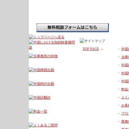
TOP PAGE
→
・
中国
・
当事
・
中国
・
中国
・
中国
・
料金
・
よく
・
お客
・
プロ
・
業務